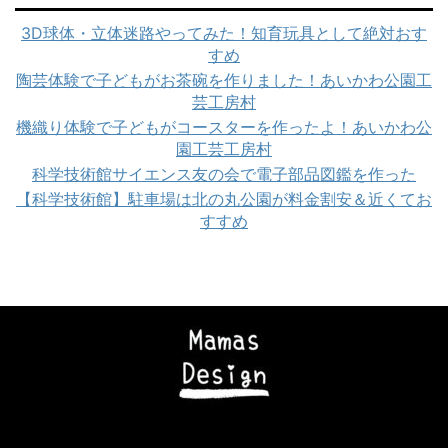
3D球体・立体迷路やってみた！知育玩具として絶対おす
すめ
陶芸体験で子どもがお茶碗を作りました！あいかわ公園工
芸工房村
機織り体験で子どもがコースターを作ったよ！あいかわ公
園工芸工房村
科学技術館サイエンス友の会で電子部品図鑑を作った
【科学技術館】駐車場は北の丸公園が料金割安＆近くてお
すすめ
Copyright© ママズデザイン|AI時代に負けない子育て , 2026 All Rights
Reserved Powered by
STINGER
.