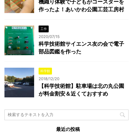
機織り体験で子どもがコースターを
作ったよ！あいかわ公園工芸工房村
工作
2020/07/15
科学技術館サイエンス友の会で電子
部品図鑑を作った
科学館
2018/12/20
【科学技術館】駐車場は北の丸公園
が料金割安＆近くておすすめ
最近の投稿