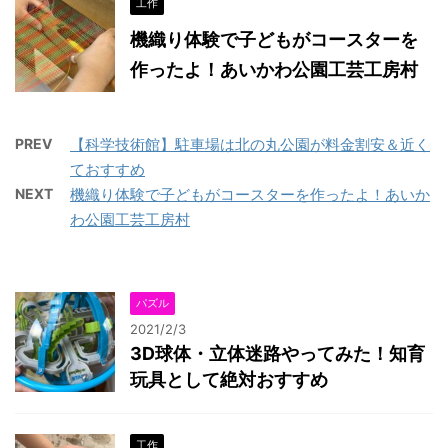
工作
機織り体験で子どもがコースターを
作ったよ！あいかわ公園工芸工房村
PREV
【科学技術館】駐車場は北の丸公園が料金割安＆近く
ておすすめ
NEXT
機織り体験で子どもがコースターを作ったよ！あいか
わ公園工芸工房村
パズル
2021/2/3
3D球体・立体迷路やってみた！知育
玩具として絶対おすすめ
工作