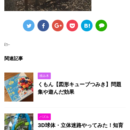
-
関連記事
積み木
くもん【図形キューブつみき】問題
集や遊んだ効果
パズル
3D球体・立体迷路やってみた！知育