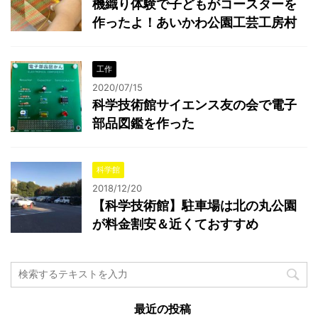
機織り体験で子どもがコースターを
作ったよ！あいかわ公園工芸工房村
工作
2020/07/15
科学技術館サイエンス友の会で電子
部品図鑑を作った
科学館
2018/12/20
【科学技術館】駐車場は北の丸公園
が料金割安＆近くておすすめ
最近の投稿