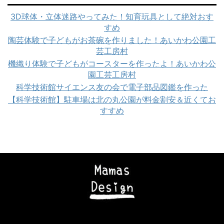
3D球体・立体迷路やってみた！知育玩具として絶対おす
すめ
陶芸体験で子どもがお茶碗を作りました！あいかわ公園工
芸工房村
機織り体験で子どもがコースターを作ったよ！あいかわ公
園工芸工房村
科学技術館サイエンス友の会で電子部品図鑑を作った
【科学技術館】駐車場は北の丸公園が料金割安＆近くてお
すすめ
Copyright© ママズデザイン|AI時代に負けない子育て , 2026 All Rights
Reserved Powered by
STINGER
.