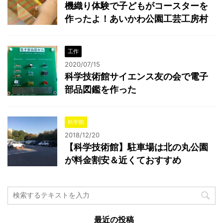
機織り体験で子どもがコースターを
作ったよ！あいかわ公園工芸工房村
工作
2020/07/15
科学技術館サイエンス友の会で電子
部品図鑑を作った
科学館
2018/12/20
【科学技術館】駐車場は北の丸公園
が料金割安＆近くておすすめ
最近の投稿