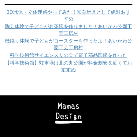
3D球体・立体迷路やってみた！知育玩具として絶対おす
すめ
陶芸体験で子どもがお茶碗を作りました！あいかわ公園工
芸工房村
機織り体験で子どもがコースターを作ったよ！あいかわ公
園工芸工房村
科学技術館サイエンス友の会で電子部品図鑑を作った
【科学技術館】駐車場は北の丸公園が料金割安＆近くてお
すすめ
Copyright© ママズデザイン|AI時代に負けない子育て , 2026 All Rights