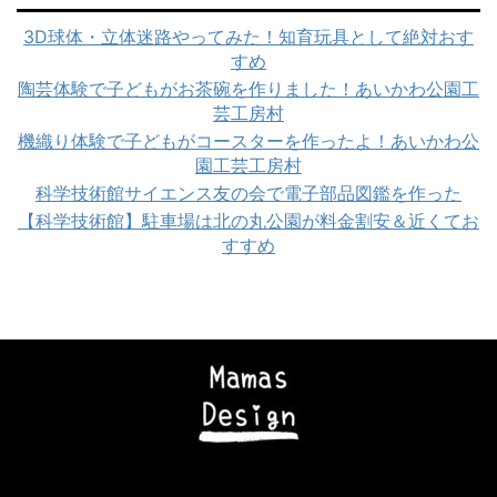
3D球体・立体迷路やってみた！知育玩具として絶対おす
すめ
陶芸体験で子どもがお茶碗を作りました！あいかわ公園工
芸工房村
機織り体験で子どもがコースターを作ったよ！あいかわ公
園工芸工房村
科学技術館サイエンス友の会で電子部品図鑑を作った
【科学技術館】駐車場は北の丸公園が料金割安＆近くてお
すすめ
Copyright© ママズデザイン|AI時代に負けない子育て , 2026 All Rights
Reserved Powered by
STINGER
.