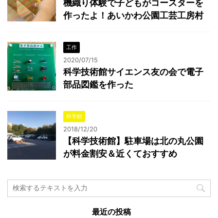
機織り体験で子どもがコースターを
作ったよ！あいかわ公園工芸工房村
工作
2020/07/15
科学技術館サイエンス友の会で電子
部品図鑑を作った
科学館
2018/12/20
【科学技術館】駐車場は北の丸公園
が料金割安＆近くておすすめ
最近の投稿