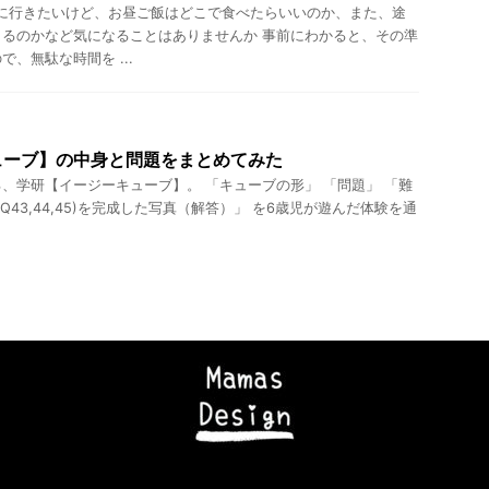
びに行きたいけど、お昼ご飯はどこで食べたらいいのか、また、途
るのかなど気になることはありませんか 事前にわかると、その準
、無駄な時間を ...
ューブ】の中身と問題をまとめてみた
、学研【イージーキューブ】。 「キューブの形」 「問題」 「難
al（Q43,44,45)を完成した写真（解答）」 を6歳児が遊んだ体験を通
t© ママズデザイン|AI時代に負けない子育て , 2026 All Rights Reserved Powered b