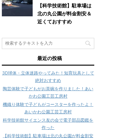
【科学技術館】駐車場は
北の丸公園が料金割安＆
近くておすすめ
最近の投稿
3D球体・立体迷路やってみた！知育玩具として
絶対おすすめ
陶芸体験で子どもがお茶碗を作りました！あい
かわ公園工芸工房村
機織り体験で子どもがコースターを作ったよ！
あいかわ公園工芸工房村
科学技術館サイエンス友の会で電子部品図鑑を
作った
【科学技術館】駐車場は北の丸公園が料金割安