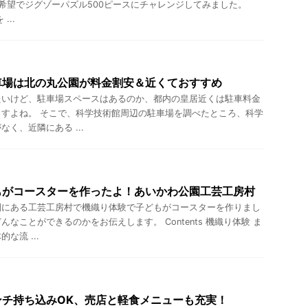
希望でジグゾーパズル500ピースにチャレンジしてみました。
...
車場は北の丸公園が料金割安＆近くておすすめ
たいけど、駐車場スペースはあるのか、都内の皇居近くは駐車料金
すよね。 そこで、科学技術館周辺の駐車場を調べたところ、科学
く、近隣にある ...
もがコースターを作ったよ！あいかわ公園工芸工房村
園にある工芸工房村で機織り体験で子どもがコースターを作りまし
なことができるのかをお伝えします。 Contents 機織り体験 ま
な流 ...
ンチ持ち込みOK、売店と軽食メニューも充実！