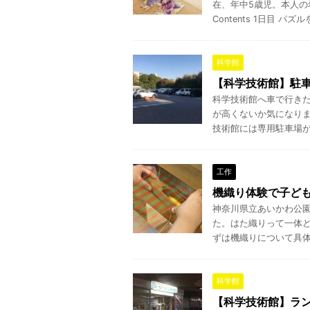
在、年中5歳児。本人の
Contents 1日目 パズルを 
科学館
【科学技術館】駐
科学技術館へ車で行き
が高くないか気になりま
技術館には専用駐車場がな
工作
機織り体験で子ど
神奈川県立あいかわ公
た。はた織りって一体どん
ずは機織りについて具体的
科学館
【科学技術館】ラ