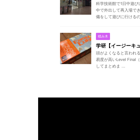
科学技術館で1日中遊
中で外出して再入場でき
備をして遊びに行けるので
積み木
学研【イージーキ
頭がよくなると言われる
易度が高いLevel Fin
してまとめま ...
Copyrigh