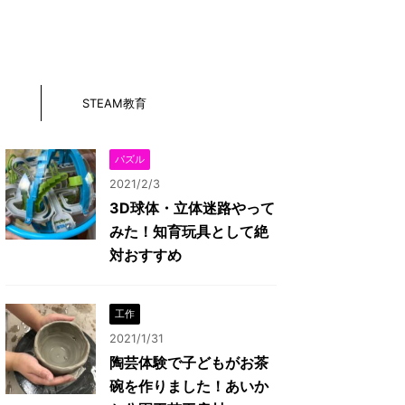
STEAM教育
パズル
2021/2/3
3D球体・立体迷路やって
みた！知育玩具として絶
対おすすめ
工作
2021/1/31
陶芸体験で子どもがお茶
碗を作りました！あいか