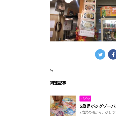
-
関連記事
パズル
5歳児がジグゾーパ
2歳児の頃から、少しづ