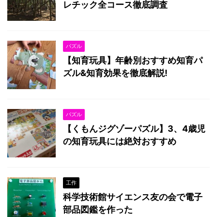
レチック全コース徹底調査
パズル
【知育玩具】年齢別おすすめ知育パ
ズル&知育効果を徹底解説!
パズル
【くもんジグゾーパズル】3、4歳児
の知育玩具には絶対おすすめ
工作
科学技術館サイエンス友の会で電子
部品図鑑を作った