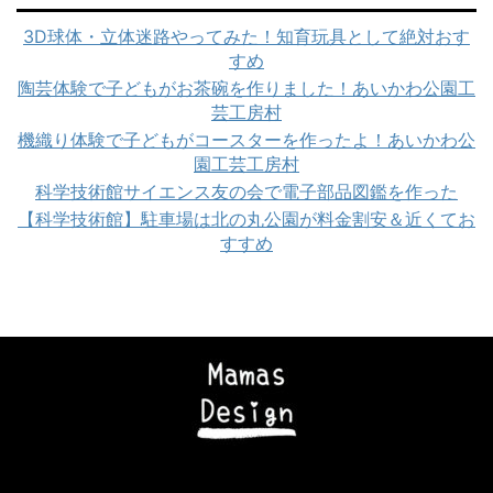
3D球体・立体迷路やってみた！知育玩具として絶対おす
すめ
陶芸体験で子どもがお茶碗を作りました！あいかわ公園工
芸工房村
機織り体験で子どもがコースターを作ったよ！あいかわ公
園工芸工房村
科学技術館サイエンス友の会で電子部品図鑑を作った
【科学技術館】駐車場は北の丸公園が料金割安＆近くてお
すすめ
Copyright© ママズデザイン|AI時代に負けない子育て , 2026 All Rights
Reserved Powered by
STINGER
.