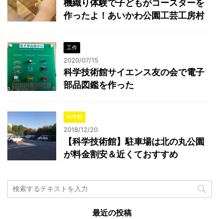
機織り体験で子どもがコースターを
作ったよ！あいかわ公園工芸工房村
工作
2020/07/15
科学技術館サイエンス友の会で電子
部品図鑑を作った
科学館
2018/12/20
【科学技術館】駐車場は北の丸公園
が料金割安＆近くておすすめ
最近の投稿