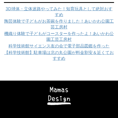
3D球体・立体迷路やってみた！知育玩具として絶対おす
すめ
陶芸体験で子どもがお茶碗を作りました！あいかわ公園工
芸工房村
機織り体験で子どもがコースターを作ったよ！あいかわ公
園工芸工房村
科学技術館サイエンス友の会で電子部品図鑑を作った
【科学技術館】駐車場は北の丸公園が料金割安＆近くてお
すすめ
Copyright© ママズデザイン|AI時代に負けない子育て , 2026 All Rights
Reserved Powered by
STINGER
.