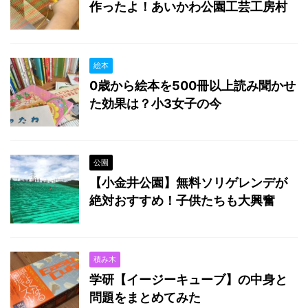
作ったよ！あいかわ公園工芸工房村
絵本
0歳から絵本を500冊以上読み聞かせ
た効果は？小3女子の今
公園
【小金井公園】無料ソリゲレンデが
絶対おすすめ！子供たちも大興奮
積み木
学研【イージーキューブ】の中身と
問題をまとめてみた