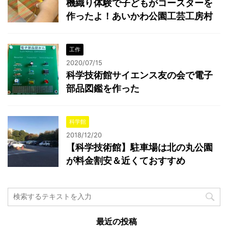
機織り体験で子どもがコースターを
作ったよ！あいかわ公園工芸工房村
工作
2020/07/15
科学技術館サイエンス友の会で電子
部品図鑑を作った
科学館
2018/12/20
【科学技術館】駐車場は北の丸公園
が料金割安＆近くておすすめ
最近の投稿