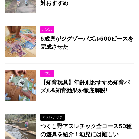
対おすすめ
パズル
5歳児がジグゾーパズル500ピースを
完成させた
パズル
【知育玩具】年齢別おすすめ知育パ
ズル&知育効果を徹底解説!
アスレチック
つくし野アスレチック全コース50種
の遊具を紹介！幼児には難しい