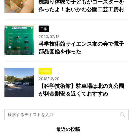
機織り体験で子どもがコースターを
作ったよ！あいかわ公園工芸工房村
工作
2020/07/15
科学技術館サイエンス友の会で電子
部品図鑑を作った
科学館
2018/12/20
【科学技術館】駐車場は北の丸公園
が料金割安＆近くておすすめ
最近の投稿