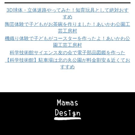
3D球体・立体迷路やってみた！知育玩具として絶対おす
すめ
陶芸体験で子どもがお茶碗を作りました！あいかわ公園工
芸工房村
機織り体験で子どもがコースターを作ったよ！あいかわ公
園工芸工房村
科学技術館サイエンス友の会で電子部品図鑑を作った
【科学技術館】駐車場は北の丸公園が料金割安＆近くてお
すすめ
Copyright© ママズデザイン|AI時代に負けない子育て , 2026 All Rights
Reserved Powered by
STINGER
.