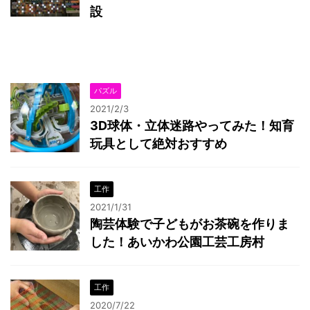
設
パズル
2021/2/3
3D球体・立体迷路やってみた！知育
玩具として絶対おすすめ
工作
2021/1/31
陶芸体験で子どもがお茶碗を作りま
した！あいかわ公園工芸工房村
工作
2020/7/22