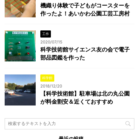
機織り体験で子どもがコースターを
作ったよ！あいかわ公園工芸工房村
工作
2020/07/15
科学技術館サイエンス友の会で電子
部品図鑑を作った
科学館
2018/12/20
【科学技術館】駐車場は北の丸公園
が料金割安＆近くておすすめ
最近の投稿