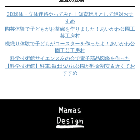
3D球体・立体迷路やってみた！知育玩具として絶対おす
すめ
陶芸体験で子どもがお茶碗を作りました！あいかわ公園工
芸工房村
機織り体験で子どもがコースターを作ったよ！あいかわ公
園工芸工房村
科学技術館サイエンス友の会で電子部品図鑑を作った
【科学技術館】駐車場は北の丸公園が料金割安＆近くてお
すすめ
Copyright© ママズデザイン|AI時代に負けない子育て , 2026 All Rights