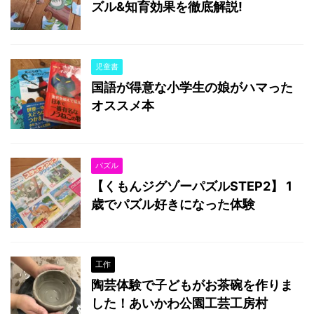
ズル&知育効果を徹底解説!
児童書
国語が得意な小学生の娘がハマった
オススメ本
パズル
【くもんジグゾーパズルSTEP2】 1
歳でパズル好きになった体験
工作
陶芸体験で子どもがお茶碗を作りま
した！あいかわ公園工芸工房村