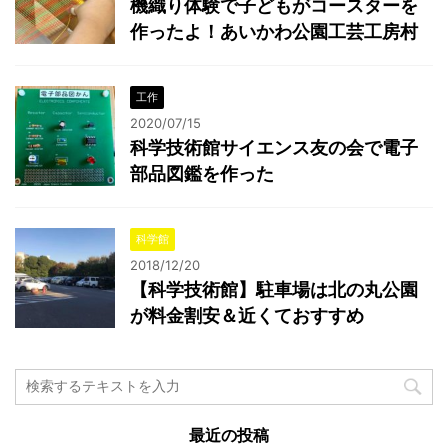
機織り体験で子どもがコースターを
作ったよ！あいかわ公園工芸工房村
工作
2020/07/15
科学技術館サイエンス友の会で電子
部品図鑑を作った
科学館
2018/12/20
【科学技術館】駐車場は北の丸公園
が料金割安＆近くておすすめ
最近の投稿