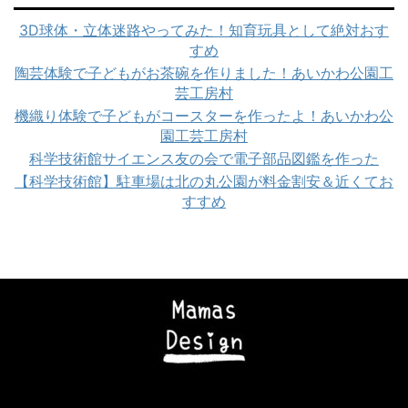
3D球体・立体迷路やってみた！知育玩具として絶対おす
すめ
陶芸体験で子どもがお茶碗を作りました！あいかわ公園工
芸工房村
機織り体験で子どもがコースターを作ったよ！あいかわ公
園工芸工房村
科学技術館サイエンス友の会で電子部品図鑑を作った
【科学技術館】駐車場は北の丸公園が料金割安＆近くてお
すすめ
Copyright© ママズデザイン|AI時代に負けない子育て , 2026 All Rights
Reserved Powered by
STINGER
.