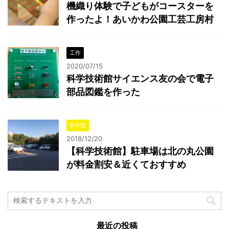
機織り体験で子どもがコースターを
作ったよ！あいかわ公園工芸工房村
工作
2020/07/15
科学技術館サイエンス友の会で電子
部品図鑑を作った
科学館
2018/12/20
【科学技術館】駐車場は北の丸公園
が料金割安＆近くておすすめ
最近の投稿