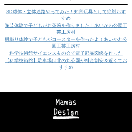
3D球体・立体迷路やってみた！知育玩具として絶対おす
すめ
陶芸体験で子どもがお茶碗を作りました！あいかわ公園工
芸工房村
機織り体験で子どもがコースターを作ったよ！あいかわ公
園工芸工房村
科学技術館サイエンス友の会で電子部品図鑑を作った
【科学技術館】駐車場は北の丸公園が料金割安＆近くてお
すすめ
Copyright© ママズデザイン|AI時代に負けない子育て , 2026 All Rights