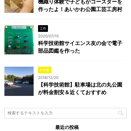
機織り体験で子どもがコースターを
作ったよ！あいかわ公園工芸工房村
工作
2020/07/15
科学技術館サイエンス友の会で電子
部品図鑑を作った
科学館
2018/12/20
【科学技術館】駐車場は北の丸公園
が料金割安＆近くておすすめ
最近の投稿