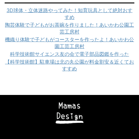
3D球体・立体迷路やってみた！知育玩具として絶対おす
すめ
陶芸体験で子どもがお茶碗を作りました！あいかわ公園工
芸工房村
機織り体験で子どもがコースターを作ったよ！あいかわ公
園工芸工房村
科学技術館サイエンス友の会で電子部品図鑑を作った
【科学技術館】駐車場は北の丸公園が料金割安＆近くてお
すすめ
Copyright© ママズデザイン|AI時代に負けない子育て , 2026 All Rights
Reserved Powered by
STINGER
.