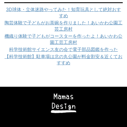
3D球体・立体迷路やってみた！知育玩具として絶対おす
すめ
陶芸体験で子どもがお茶碗を作りました！あいかわ公園工
芸工房村
機織り体験で子どもがコースターを作ったよ！あいかわ公
園工芸工房村
科学技術館サイエンス友の会で電子部品図鑑を作った
【科学技術館】駐車場は北の丸公園が料金割安＆近くてお
すすめ
Copyright© ママズデザイン|AI時代に負けない子育て , 2026 All Rights
Reserved Powered by
STINGER
.