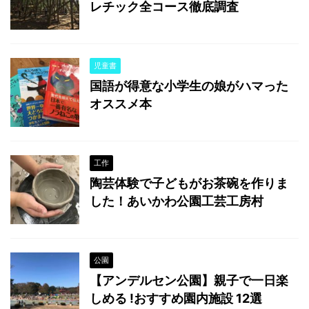
レチック全コース徹底調査
児童書
国語が得意な小学生の娘がハマった
オススメ本
工作
陶芸体験で子どもがお茶碗を作りま
した！あいかわ公園工芸工房村
公園
【アンデルセン公園】親子で一日楽
しめる !おすすめ園内施設 12選