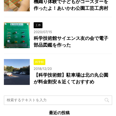
機織り体験で子どもがコースターを
作ったよ！あいかわ公園工芸工房村
工作
2020/07/15
科学技術館サイエンス友の会で電子
部品図鑑を作った
科学館
2018/12/20
【科学技術館】駐車場は北の丸公園
が料金割安＆近くておすすめ
最近の投稿