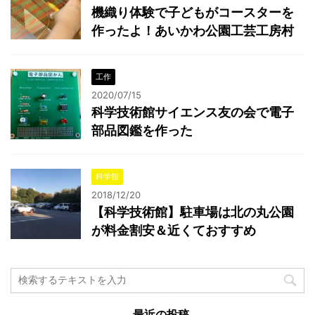
機織り体験で子どもがコースターを
作ったよ！あいかわ公園工芸工房村
工作
2020/07/15
科学技術館サイエンス友の会で電子
部品図鑑を作った
科学館
2018/12/20
【科学技術館】駐車場は北の丸公園
が料金割安＆近くておすすめ
最近の投稿