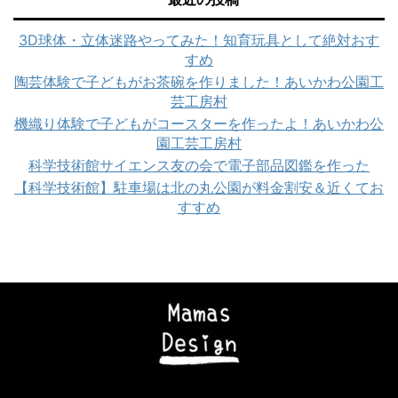
3D球体・立体迷路やってみた！知育玩具として絶対おす
すめ
陶芸体験で子どもがお茶碗を作りました！あいかわ公園工
芸工房村
機織り体験で子どもがコースターを作ったよ！あいかわ公
園工芸工房村
科学技術館サイエンス友の会で電子部品図鑑を作った
【科学技術館】駐車場は北の丸公園が料金割安＆近くてお
すすめ
Copyright© ママズデザイン|AI時代に負けない子育て , 2026 All Rights