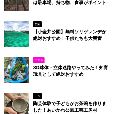
は駐車場、持ち物、食事がポイント
公園
【小金井公園】無料ソリゲレンデが
絶対おすすめ！子供たちも大興奮
パズル
3D球体・立体迷路やってみた！知育
玩具として絶対おすすめ
工作
陶芸体験で子どもがお茶碗を作りま
した！あいかわ公園工芸工房村