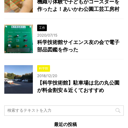
機織り体験で子どもがコースターを
作ったよ！あいかわ公園工芸工房村
工作
2020/07/15
科学技術館サイエンス友の会で電子
部品図鑑を作った
科学館
2018/12/20
【科学技術館】駐車場は北の丸公園
が料金割安＆近くておすすめ
最近の投稿