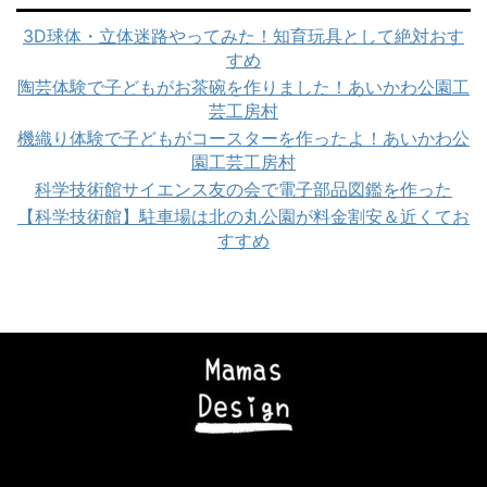
3D球体・立体迷路やってみた！知育玩具として絶対おす
すめ
陶芸体験で子どもがお茶碗を作りました！あいかわ公園工
芸工房村
機織り体験で子どもがコースターを作ったよ！あいかわ公
園工芸工房村
科学技術館サイエンス友の会で電子部品図鑑を作った
【科学技術館】駐車場は北の丸公園が料金割安＆近くてお
すすめ
Copyright© ママズデザイン|AI時代に負けない子育て , 2026 All Rights
Reserved Powered by
STINGER
.